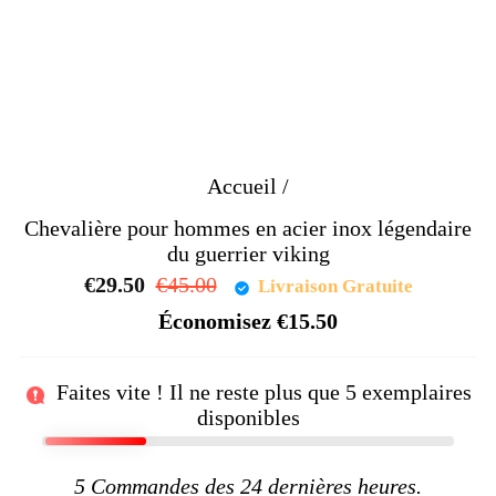
Accueil
/
Chevalière pour hommes en acier inox légendaire
du guerrier viking
€29.50
Prix
€45.00
Prix
Livraison Gratuite
régulier
réduit
Économisez
€15.50
Faites vite ! Il ne reste plus que
5
exemplaires
disponibles
5
Commandes des 24 dernières heures.