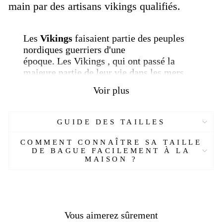
main par des artisans vikings qualifiés.
Les
Vikings
faisaient partie des peuples
nordiques guerriers d'une
époque. Les Vikings , qui ont passé la
majeure partie de leur vie dans les mers,
ont conquis de nombreuses régions
Voir plus
d'Europe. Le nom Viking dérive du vieux
mot nordique vik (dere) ou du vieux mot
anglais wic (camp).
GUIDE DES TAILLES
COMMENT CONNAÎTRE SA TAILLE
Les Vikings
étaient une tribu navale, réputée dans
DE BAGUE FACILEMENT À LA
le monde entier en tant que marchands,
MAISON ?
explorateurs et guerriers, et existait activement de
la fin du
8ème au début du 11ème siècle.
Ils ont
découvert le continent américain bien avant
Christophe Colomb et se sont déplacés vers l'est
Vous aimerez sûrement
jusqu'à l'isolement de la Russie. Souvent