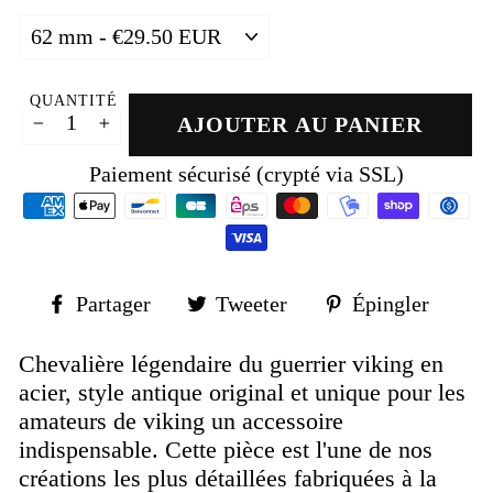
QUANTITÉ
AJOUTER AU PANIER
−
+
Paiement sécurisé (crypté via SSL)
Partager
Tweeter
Épin
Partager
Tweeter
Épingler
sur
sur
sur
Facebook
Twitter
Pinte
Chevalière légendaire du guerrier viking en
acier, style antique original et unique pour les
amateurs de viking un accessoire
indispensable. Cette pièce est l'une de nos
créations les plus détaillées fabriquées à la