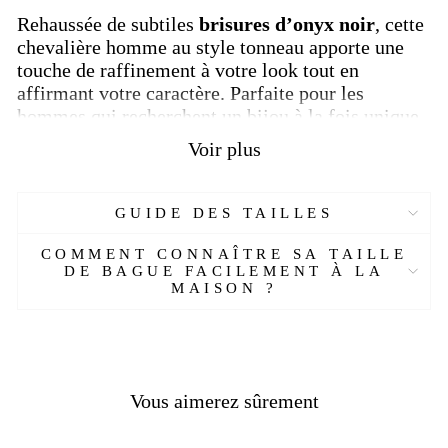
Rehaussée de subtiles
brisures d’onyx noir
, cette
chevalière homme au style tonneau apporte une
touche de raffinement à votre look tout en
affirmant votre caractère. Parfaite pour les
hommes qui recherchent un bijou à la fois unique,
viril et sophistiqué.
Voir plus
Points essentiels :
GUIDE DES TAILLES
Type :
Chevalière homme
COMMENT CONNAÎTRE SA TAILLE
Poids :
13,80 g
DE BAGUE FACILEMENT À LA
Matériau :
Argent sterling avec éclats d’onyx
MAISON ?
noir
Design :
Inspiré du masque spartiate
Pour trouver la taille idéale de votre chevalière
homme, consultez notre
guide des tailles
.
Vous aimerez sûrement
Adoptez une pièce qui reflète votre personnalité et