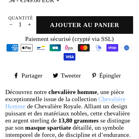
QUANTITÉ
AJOUTER AU PANIER
−
+
Paiement sécurisé (crypté via SSL)
Partager
Tweeter
Épin
Partager
Tweeter
Épingler
sur
sur
sur
Facebook
Twitter
Pinte
Découvrez notre
chevalière homme
, une pièce
exceptionnelle issue de la collection
Chevalière
Homme
de Chevalière Royale. Alliant un design
puissant et des matériaux nobles, cette chevalière
en argent sterling de
13,80 grammes
se distingue
par son
masque spartiate
détaillé, un symbole
intemporel de force, de discipline et d’endurance.