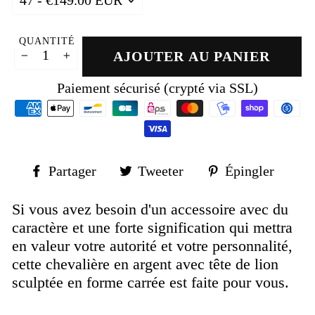
QUANTITÉ
AJOUTER AU PANIER
−
+
Paiement sécurisé (crypté via SSL)
Partager
Tweeter
Épin
Partager
Tweeter
Épingler
sur
sur
sur
Facebook
Twitter
Pinte
Si vous avez besoin d'un accessoire avec du
caractère et une forte signification qui mettra
en valeur votre autorité et votre personnalité,
cette chevalière en argent avec tête de lion
sculptée en forme carrée est faite pour vous.