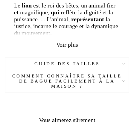
Le
lion
est le roi des bêtes, un animal fier
et magnifique,
qui
reflète la dignité et la
puissance.
... L'animal,
représentant
la
justic
e, incarne le courage et la dynamique
du mouvement.
Voir plus
Plus de détails :
Réf :
612145626-ET-EMP
GUIDE DES TAILLES
Matière :
Argent 925
COMMENT CONNAÎTRE SA TAILLE
Genre :
Homme
DE BAGUE FACILEMENT À LA
Style :
Gothique, punk, rock
MAISON ?
Poids :
9.5 grammes
Pierre :
Sans
Couleur :
Argent
Taille :
Sur mesure
Livraison standard
OFFERTE ! (DHL)
Vous aimerez sûrement
Temps de production :
3
jours
Délais de livraison :
2 semaines