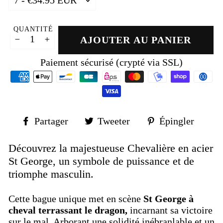
QUANTITÉ
AJOUTER AU PANIER
−
+
Paiement sécurisé (crypté via SSL)
Partager
Tweeter
Épin
Partager
Tweeter
Épingler
sur
sur
sur
Facebook
Twitter
Pinte
Découvrez la majestueuse Chevalière en acier
St George, un symbole de puissance et de
triomphe masculin.
Cette bague unique met en scène
St George à
cheval terrassant le dragon,
incarnant sa victoire
sur le mal. Arborant une solidité inébranlable et un