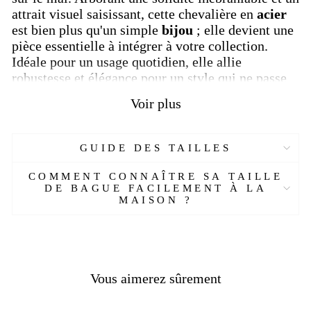
attrait visuel saisissant, cette chevalière en
acier
est bien plus qu'un simple
bijou
; elle devient une
pièce essentielle à intégrer à votre collection.
Idéale pour un usage quotidien, elle allie
robustesse et élégance pour un style qui ne passe
pas inaperçu.
Voir plus
La chevalière en acier St George pour homme
se distingue par son design captivant, où chaque
GUIDE DES TAILLES
détail de la scène emblématique est
soigneusement travaillé. L'image de
St George
COMMENT CONNAÎTRE SA TAILLE
triomphant sur son destrier ajoute une dimension
DE BAGUE FACILEMENT À LA
héroïque à cette
bague souveraine
. La solidité de
MAISON ?
l'acier souligne non seulement la qualité du bijou,
mais aussi la force symbolique de la victoire sur
l'adversité.
Son attrait visuel en fait un accessoire fantastique,
Vous aimerez sûrement
captivant les regards avec son symbolisme
puissant. Cette
chevalière en acier
est conçue pour