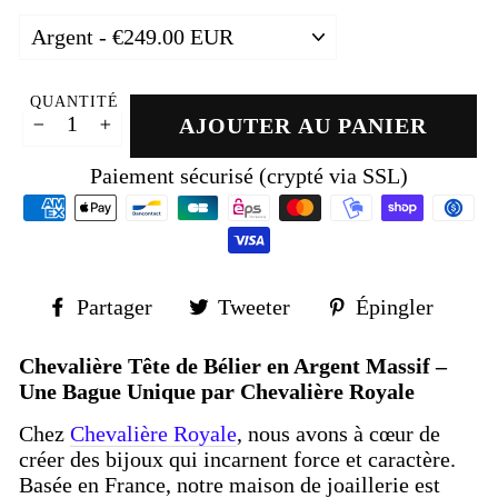
QUANTITÉ
AJOUTER AU PANIER
−
+
Paiement sécurisé (crypté via SSL)
Partager
Tweeter
Épin
Partager
Tweeter
Épingler
sur
sur
sur
Facebook
Twitter
Pinte
Chevalière Tête de Bélier en Argent Massif –
Une Bague Unique par Chevalière Royale
Chez
Chevalière Royale
, nous avons à cœur de
créer des bijoux qui incarnent force et caractère.
Basée en France, notre maison de joaillerie est