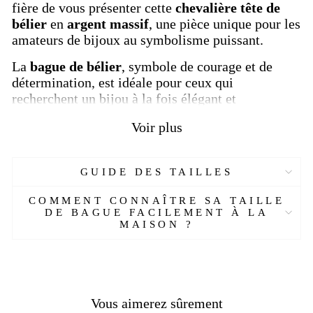
fière de vous présenter cette
chevalière tête de
bélier
en
argent massif
, une pièce unique pour les
amateurs de bijoux au symbolisme puissant.
La
bague de bélier
, symbole de courage et de
détermination, est idéale pour ceux qui
recherchent un bijou à la fois élégant et
significatif. Fabriquée avec le plus grand soin par
Voir plus
nos artisans, chaque chevalière est une œuvre
d'art, conçue pour refléter votre personnalité.
GUIDE DES TAILLES
Détails de la Chevalière Tête de Bélier
COMMENT CONNAÎTRE SA TAILLE
DE BAGUE FACILEMENT À LA
Fabriquée en
argent sterling 925
, cette
chevalière
MAISON ?
homme
est conçue à la main, avec une attention
particulière portée aux détails. L’argent massif lui
confère une robustesse et un éclat intemporel, tout
en étant agréable à porter.
Vous aimerez sûrement
Réf :
Y99L15-ELMISI