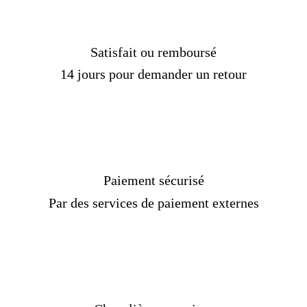
Pour qui ?
Homme Bélier :
Indépendant, audacieux et
entreprenant, l’homme Bélier appréciera cette
Satisfait ou remboursé
bague pour ce qu’elle représente : une force
14 jours pour demander un retour
tranquille et une détermination sans faille.
C’est un bijou qui reflète à merveille son
caractère affirmé.
Femme Bélier :
Charismatique et énergique,
la femme Bélier trouvera dans cette chevalière
un accessoire qui souligne son assurance et son
style unique. Elle marie élégance et audace
Paiement sécurisé
pour celles qui aiment se distinguer.
Par des services de paiement externes
Pourquoi Choisir Chevalière Royale ?
Chez
Chevalière Royale
, nous mettons l’accent
sur la qualité et l’authenticité. Nos bijoux en
argent massif sont conçus pour durer, et chaque