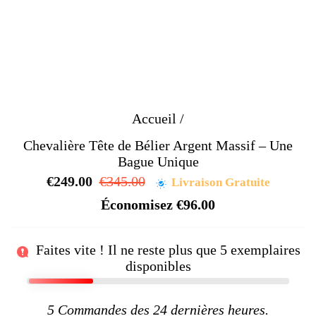
Accueil
/
Chevalière Tête de Bélier Argent Massif – Une
Bague Unique
€249.00
Prix
€345.00
Prix
Livraison Gratuite
régulier
réduit
Économisez
€96.00
Faites vite ! Il ne reste plus que
5
exemplaires
disponibles
5
Commandes des 24 dernières heures.