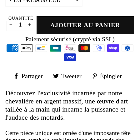
QUANTITÉ
AJOUTER AU PANIER
−
+
Paiement sécurisé (crypté via SSL)
Partager
Tweeter
Épin
Partager
Tweeter
Épingler
sur
sur
sur
Facebook
Twitter
Pinte
Découvrez l'exclusivité incarnée par notre
chevalière en argent massif, une œuvre d'art
taillée à la main qui incarne la puissance et
l'audace des motards.
Cette pièce unique est ornée d'une imposante tête
de mort, symbole emblématique du monde des