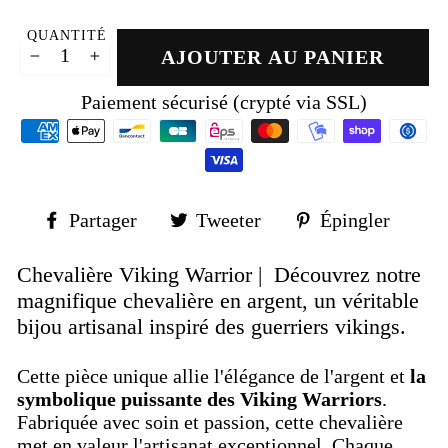
QUANTITÉ
AJOUTER AU PANIER
−
+
Paiement sécurisé (crypté via SSL)
Partager
Tweeter
Épin
Partager
Tweeter
Épingler
sur
sur
sur
Facebook
Twitter
Pinte
Chevalière Viking Warrior | Découvrez notre
magnifique chevalière en argent, un véritable
bijou artisanal inspiré des guerriers vikings.
Cette pièce unique allie l'élégance de l'argent et
la
symbolique puissante des Viking Warriors
.
Fabriquée avec soin et passion, cette chevalière
met en valeur l'artisanat exceptionnel. Chaque