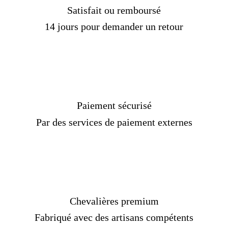
Satisfait ou remboursé
14 jours pour demander un retour
[Custom Product Tab]
Réf :
1010719104-ET
Matière :
Argent
Finitions disponibles :
Oxydée, polie, plaquée
or
Paiement sécurisé
Genre :
Homme
Par des services de paiement externes
Pierre :
Sans
Diamètre de la bague :
2,20 cm (0,84 pouce)
Poids de la bague :
16,00 g
Taille :
5-13 mm (US)
Livraison
OFFERTE
Délais de livraison :
2 semaines
Chevalières premium
[/Custom Product Tab]
Fabriqué avec des artisans compétents