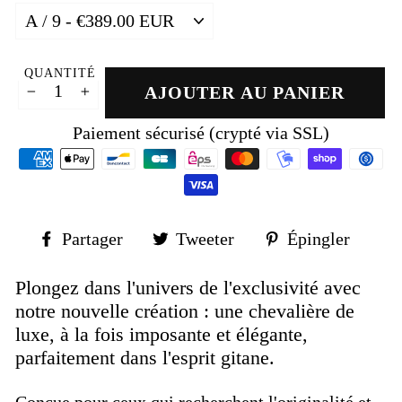
QUANTITÉ
AJOUTER AU PANIER
−
+
Paiement sécurisé (crypté via SSL)
Partager
Tweeter
Épin
Partager
Tweeter
Épingler
sur
sur
sur
Facebook
Twitter
Pinte
Plongez dans l'univers de l'exclusivité avec
notre nouvelle création : une chevalière de
luxe, à la fois imposante et élégante,
parfaitement dans l'esprit gitane.
Conçue pour ceux qui recherchent l'originalité et