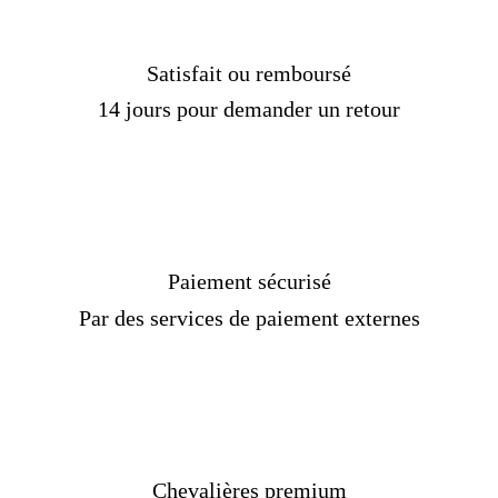
Satisfait ou remboursé
14 jours pour demander un retour
Caracteristiques :
Réf :
1546987999-AL
Paiement sécurisé
Matière :
Argent
Par des services de paiement externes
Genre :
Homme
Pierre :
Moissanite
Poids :
16-23 gr
Couleur :
Argent
Taille :
Sur mesure
Livraison standard
OFFERTE !
Temps de production :
3
jours
Chevalières premium
Délais de livraison :
2 semaines