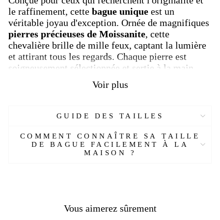
le raffinement, cette
bague unique
est un
véritable joyau d'exception. Ornée de magnifiques
pierres précieuses de Moissanite
, cette
chevalière brille de mille feux, captant la lumière
et attirant tous les regards. Chaque pierre est
soigneusement sélectionnée et sertie à la main
pour créer un
effet de luxe incomparable
.
Voir plus
Mais ce qui rend cette
grosse chevalière
encore
plus spéciale, c'est sa personnalisation. Vous avez
GUIDE DES TAILLES
la possibilité de choisir une lettre, celle qui vous
représente le mieux, pour orner la façade de cette
COMMENT CONNAÎTRE SA TAILLE
chevalière homme majestueuse. Que ce soit votre
DE BAGUE FACILEMENT À LA
initiale
ou celle d'un être cher, cette
MAISON ?
touche
personnalisée
ajoute une dimension unique à
votre bijou.
Portez cette
chevalière de luxe
avec fierté et
laissez-la témoigner de votre goût pour le luxe et
Vous aimerez sûrement
l'authenticité. Avec son design spectaculaire et sa