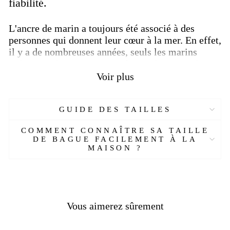
fiabilité.
L'ancre de marin a toujours été associé à des
personnes qui donnent leur cœur à la mer. En effet,
il y a de nombreuses années, seuls les marins
utilisaient des tatouages ​​​​en forme d'ancres, alors
ils se sont présentés. Mais à notre époque, les
Voir plus
croquis de tels dessins sont devenus populaires
auprès de nombreuses personnes. L'essence du
tatouage est restée inchangée.
GUIDE DES TAILLES
Dans l'art de la Renaissance, l'
ancre
était souvent
COMMENT CONNAÎTRE SA TAILLE
DE BAGUE FACILEMENT À LA
remorquée par un dauphin.
Ces symboles
MAISON ?
incarnaient des qualités opposées.
Important !
Le dauphin symbolisait la vitesse et l'agilité,
Vous aimerez sûrement
tandis que l'ancre devenait un symbole de freinage
et de stabilité. De plus, l'ancre sert en quelque