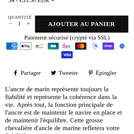
QUANTITÉ
AJOUTER AU PANIER
−
+
Paiement sécurisé (crypté via SSL)
Partager
Tweeter
Épin
Partager
Tweeter
Épingler
sur
sur
sur
Facebook
Twitter
Pinte
L'ancre de marin représente toujours la
fiabilité et représente la cohérence dans la
vie. Après tout, la fonction principale de
l'ancre est de maintenir le navire en place et
de maintenir l'équilibre. Cette grosse
chevalière d'ancle de marine refletera votre