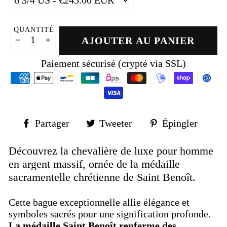
QUANTITÉ
AJOUTER AU PANIER
−
+
Paiement sécurisé (crypté via SSL)
Partager
Tweeter
Épin
Partager
Tweeter
Épingler
sur
sur
sur
Facebook
Twitter
Pinte
Découvrez la chevalière de luxe pour homme
en argent massif, ornée de la médaille
sacramentelle chrétienne de Saint Benoît.
Cette bague exceptionnelle allie élégance et
symboles sacrés pour une signification profonde.
La médaille Saint Benoît renferme des