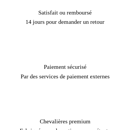
Taille :
6-17 US
Livraison
OFFERTE
Satisfait ou remboursé
Délais de livraison :
2 semaines
14 jours pour demander un retour
Paiement sécurisé
Par des services de paiement externes
Chevalières premium