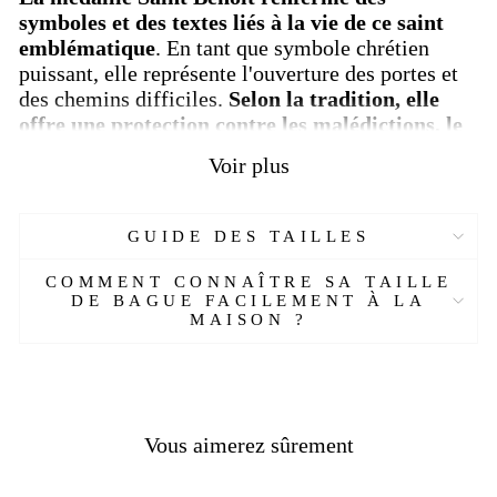
symboles et des textes liés à la vie de ce saint
emblématique
. En tant que symbole chrétien
puissant, elle représente l'ouverture des portes et
des chemins difficiles.
Selon la tradition, elle
offre une protection contre les malédictions, le
mal et le vice, tout en préservant la santé et
Voir plus
éloignant les maladies.
Notre bague artisanale met en valeur ces images
GUIDE DES TAILLES
significatives avec une finition raffinée, offrant un
confort exceptionnel lors du port.
Fabriquée avec
COMMENT CONNAÎTRE SA TAILLE
soin, elle est disponible en argent massif ou
DE BAGUE FACILEMENT À LA
dans différents carats d'or, selon vos
MAISON ?
préférences.
Portez cette chevalière de luxe avec fierté et
laissez son symbole sacré vous accompagner dans
votre chemin de foi.
Un bijou d'exception qui
Vous aimerez sûrement
allie beauté et protection spirituelle
, cette bague
Saint Benoît est un véritable trésor à chérir.