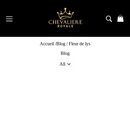
Passer
au
contenu
NAVIGATION
RECH
P
Accueil
/
Blog
/
Fleur de lys
Blog