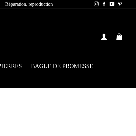
Instagram
Facebook
YouTube
Pintere
Réparation, reproduction
SE CONN
PAN
PIERRES
BAGUE DE PROMESSE