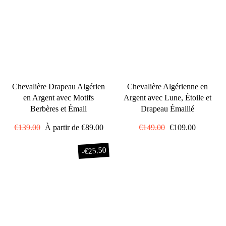
Chevalière Drapeau Algérien
Chevalière Algérienne en
en Argent avec Motifs
Argent avec Lune, Étoile et
Berbères et Émail
Drapeau Émaillé
Prix
€139.00
Prix
À partir de
€89.00
Prix
€149.00
Prix
€109.00
régulier
réduit
régulier
réduit
€25.50
-