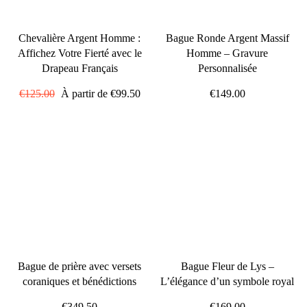
Chevalière Argent Homme :
Bague Ronde Argent Massif
Affichez Votre Fierté avec le
Homme – Gravure
Drapeau Français
Personnalisée
Prix
€125.00
Prix
À partir de
€99.50
€149.00
régulier
réduit
Bague de prière avec versets
Bague Fleur de Lys –
coraniques et bénédictions
L’élégance d’un symbole royal
€349.50
€169.00