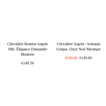
Chevalière Homme Argent
Chevalière Argent : Artisanat
18K: Élégance Diamantée
Unique, Onyx Noir Mystique
Moderne
Prix
€199.00
Prix
€149.00
€149.59
régulier
réduit