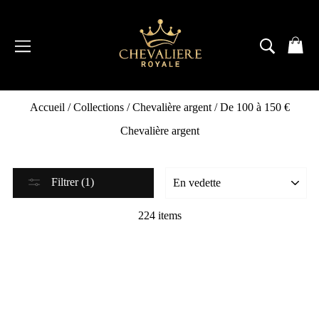
Passer
au
contenu
NAVIGATION
RECH
P
Accueil
/
Collections
/
Chevalière argent
/
De 100 à 150 €
Chevalière argent
Filtrer (1)
224 items