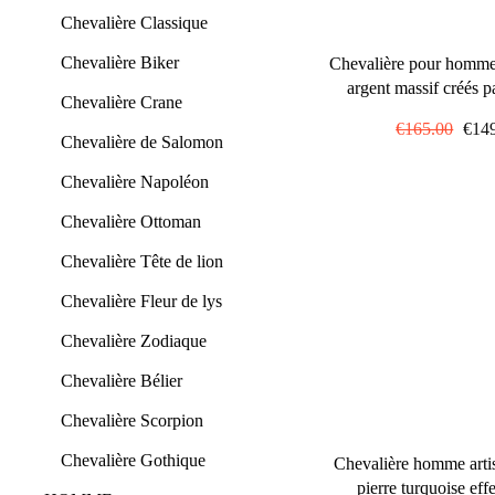
Chevalière Classique
Chevalière Biker
Chevalière pour homme 
argent massif créés p
Chevalière Crane
Prix
€165.00
Prix
€14
Chevalière de Salomon
régulier
rédu
Chevalière Napoléon
Chevalière Ottoman
Chevalière Tête de lion
Chevalière Fleur de lys
Chevalière Zodiaque
Chevalière Bélier
Chevalière Scorpion
Chevalière Gothique
Chevalière homme artis
pierre turquoise eff