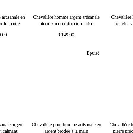
artisanale en
Chevalière homme argent artisanale
Chevalière 
ar le maître
pierre zircon micro turquoise
religieu
9.00
€149.00
it
Épuisé
anale argent
Chevalière pour homme artisanale en
Chevalière 
et calmant
argent brodée à la main
pierre pré