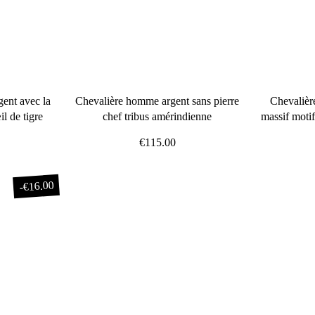
ent avec la
Chevalière homme argent sans pierre
Chevalièr
il de tigre
chef tribus amérindienne
massif motif
€115.00
€16.00
-