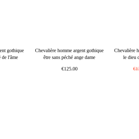
ent gothique
Chevalière homme argent gothique
Chevalière h
té de l'âme
être sans péché ange dame
le dieu
€125.00
Pr
€1
rég