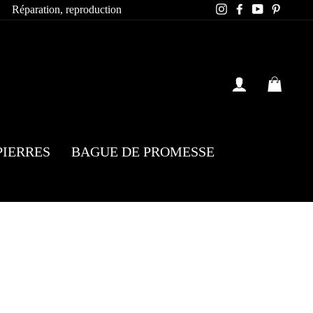
Instagram
Facebook
YouTube
Pintere
Réparation, reproduction
SE CONN
PAN
PIERRES
BAGUE DE PROMESSE