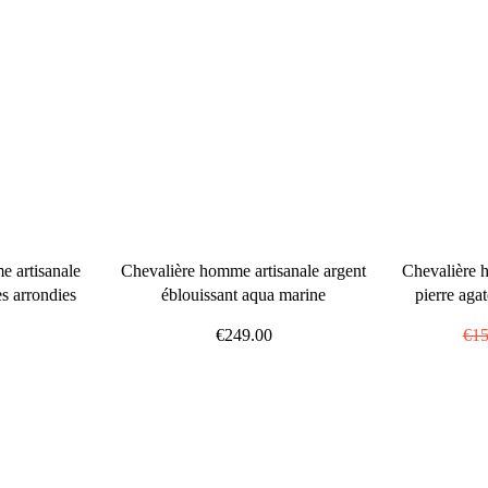
e artisanale
Chevalière homme artisanale argent
Chevalière 
es arrondies
éblouissant aqua marine
pierre aga
€249.00
Pri
€15
rég