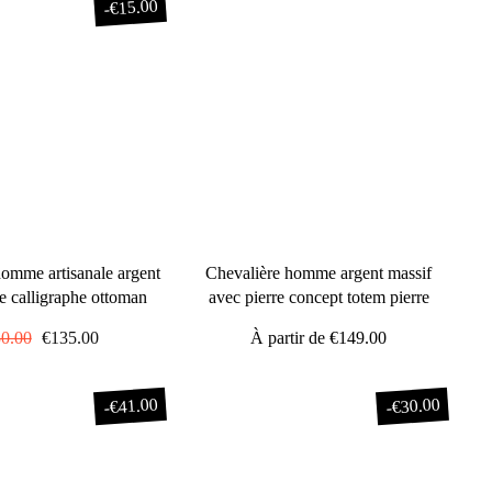
€15.00
-
homme artisanale argent
Chevalière homme argent massif
te calligraphe ottoman
avec pierre concept totem pierre
x
0.00
Prix
€135.00
À partir de
€149.00
ulier
réduit
€41.00
€30.00
-
-