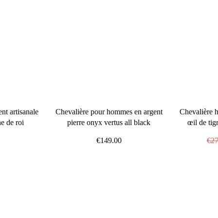
t artisanale
Chevalière pour hommes en argent
Chevalière 
e de roi
pierre onyx vertus all black
œil de tig
€149.00
Pri
€27
rég