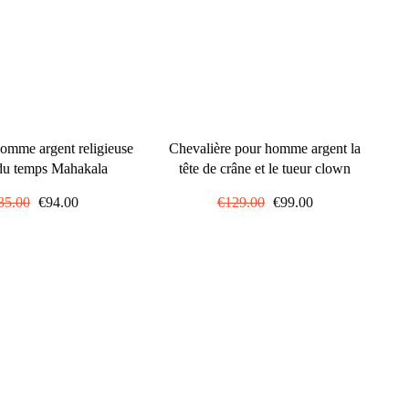
omme argent religieuse
Chevalière pour homme argent la
 du temps Mahakala
tête de crâne et le tueur clown
ix
35.00
Prix
€94.00
Prix
€129.00
Prix
€99.00
ulier
réduit
régulier
réduit