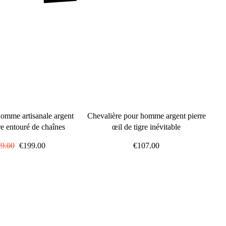
homme artisanale argent
Chevalière pour homme argent pierre
re entouré de chaînes
œil de tigre inévitable
x
9.00
Prix
€199.00
€107.00
ulier
réduit