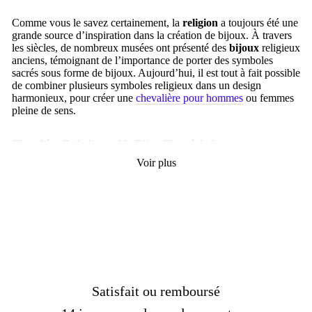
régulier
réduit
Comme vous le savez certainement, la
religion
a toujours été une
grande source d’inspiration dans la création de bijoux. À travers
les siècles, de nombreux musées ont présenté des
bijoux
religieux
anciens, témoignant de l’importance de porter des symboles
sacrés sous forme de bijoux. Aujourd’hui, il est tout à fait possible
de combiner plusieurs symboles religieux dans un design
harmonieux, pour créer une
chevalière pour hommes
ou femmes
pleine de sens.
Chevalière Catholique : Un Bijou Chargé de Sens
Voir plus
Que ce soit pour représenter la
pureté
, la
foi
, la
croix
,
le Christ
,
la Vierge Marie
, ou tout autre symbole chrétien, nos
chevalières
catholiques
sont conçues pour être chéries et transmises à travers
les générations. Chaque pièce est une expression de dévotion, un
bijou
qui accompagne votre spiritualité tout au long de la vie,
tout en reflétant la beauté et la profondeur de votre foi.
Satisfait ou remboursé