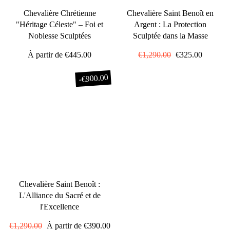
Chevalière Chrétienne
Chevalière Saint Benoît en
"Héritage Céleste" – Foi et
Argent : La Protection
Noblesse Sculptées
Sculptée dans la Masse
À partir de
€445.00
Prix
€1,290.00
Prix
€325.00
régulier
réduit
€900.00
-
Chevalière Saint Benoît :
L'Alliance du Sacré et de
l'Excellence
Prix
€1,290.00
Prix
À partir de
€390.00