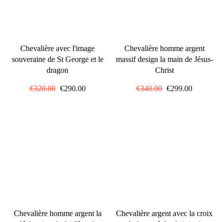
Chevalière avec l'image
Chevalière homme argent
souveraine de St George et le
massif design la main de Jésus-
dragon
Christ
Prix
€320.00
Prix
€290.00
Prix
€340.00
Prix
€299.00
régulier
réduit
régulier
réduit
Chevalière homme argent la
Chevalière argent avec la croix