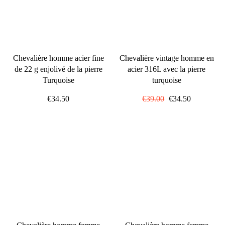
Chevalière homme acier fine
Chevalière vintage homme en
de 22 g enjolivé de la pierre
acier 316L avec la pierre
Turquoise
turquoise
€34.50
Prix
€39.00
Prix
€34.50
régulier
réduit