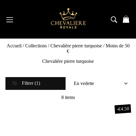
Passer
au
contenu
NAVIGATION
RECH
P
Accueil
/
Collections
/
Chevalière pierre turquoise
/
Moins de 50
€
Chevalière pierre turquoise
Filtrer (1)
8 items
€4.50
-