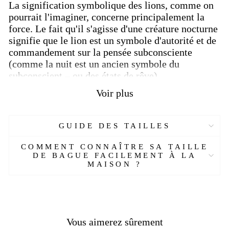
La signification symbolique des lions, comme on
pourrait l'imaginer, concerne principalement la
force.
Le fait qu'il s'agisse d'une créature nocturne
signifie que le lion est un symbole d'autorité et de
commandement sur la pensée subconsciente
(comme la nuit est un ancien symbole du
subconscient – ​​ou des états de rêve).
Voir plus
Il est intéressant de noter que la
tête de lion
est
considéré par de nombreuses cultures anciennes
comme un symbole animal solaire, mais c'est
GUIDE DES TAILLES
avant tout une créature nocturne, menant son
activité de chasse principalement la nuit.
De plus,
COMMENT CONNAÎTRE SA TAILLE
la lionne est considérée comme un animal lunaire.
DE BAGUE FACILEMENT À LA
MAISON ?
[Custom Product Tab]
Réf :
24460492-AL
Matière :
Argent 925
Genre :
Homme
Pierre :
Sans
Vous aimerez sûrement