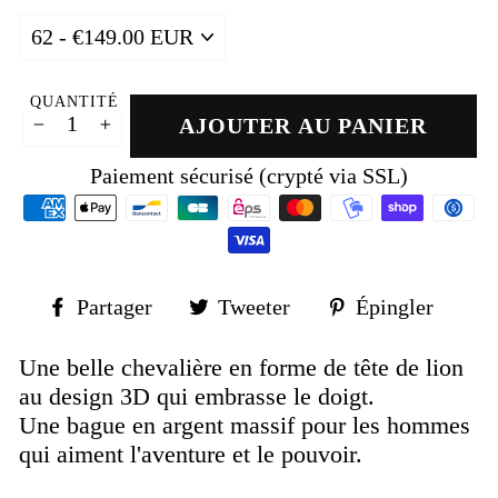
QUANTITÉ
AJOUTER AU PANIER
−
+
Paiement sécurisé (crypté via SSL)
Partager
Tweeter
Épin
Partager
Tweeter
Épingler
sur
sur
sur
Facebook
Twitter
Pinte
Une belle chevalière en forme de tête de lion
au design 3D qui embrasse le doigt.
Une
bague en argent massif pour les hommes
qui aiment l'aventure et le pouvoir.