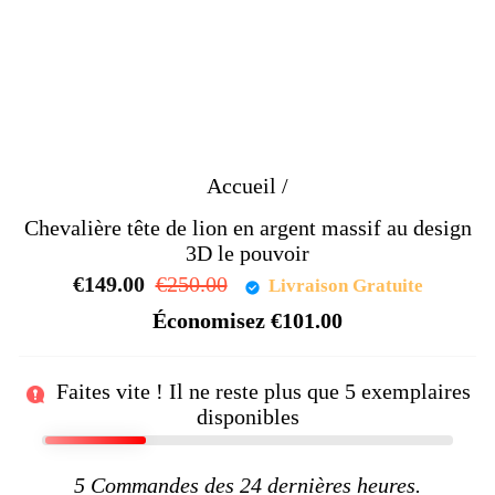
Accueil
/
Chevalière tête de lion en argent massif au design
3D le pouvoir
€149.00
Prix
€250.00
Prix
Livraison Gratuite
régulier
réduit
Économisez
€101.00
Faites vite ! Il ne reste plus que
5
exemplaires
disponibles
5
Commandes des 24 dernières heures.