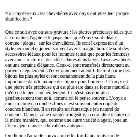
Noir mystérieux : les chevalières avec onyx ont-elles leur propre
signification ?
Que ce soit avec ou sans gravure : les pierres précieuses telles que
la cornaline, l'agate et le jaspe ainsi que l'onyx sont idéales
comme "plaque" sur les chevalières.
Ils sont l'expression d'un
style personnel et jouent souvent avec l'imagination.
Ce sont des
accessoires idéaux pour les hommes (ainsi que pour les femmes)
avec une structure et des idées claires dans la vie.
Les chevalières
ont une certaine élégance.
Ceux-ci sont transférés directement au
porteur et également à l'environnement attentif.
Ils font partie des
bijoux les plus stylés et sont certainement de la plus haute
importance dans le monde des bijoux pour hommes !
L'onyx est
une pierre très précieuse qui est plus rare dans sa forme naturelle
qu'on ne le pense généralement.
Ce n'est pas non plus
généreusement tout noir, comme on le pense souvent.
L'onyx a
une structure en couches fines et est souvent entrecoupé de
couches blanches.
Il en résulte un fantastique jeu naturel de
couleurs.
Dans la zone orangée-rougeâtre, la cornaline inspire de
la même manière, qui, comme une autre variété d'agate, joue un
rôle majeur dans les chevalières antiques.
On dit que l'aura de l'onyx a un effet fortifiant au niveau de