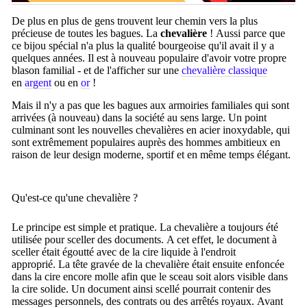
De plus en plus de gens trouvent leur chemin vers la plus
précieuse de toutes les bagues.
La
chevalière
!
Aussi parce que
ce bijou spécial n'a plus la qualité bourgeoise qu'il avait il y a
quelques années.
Il est à nouveau populaire d'avoir votre propre
blason familial - et de l'afficher sur une
chevalière classique
en
argent
ou en
or
!
Mais il n'y a pas que les bagues aux armoiries familiales qui sont
arrivées (à nouveau) dans la société au sens large. Un point
culminant sont les nouvelles chevalières en acier inoxydable, qui
sont extrêmement populaires auprès des hommes ambitieux en
raison de leur design moderne, sportif et en même temps élégant.
Qu'est-ce qu'une chevalière ?
Le principe est simple et pratique.
La chevalière a toujours été
utilisée pour sceller des documents.
A cet effet, le document à
sceller était égoutté avec de la cire liquide à l'endroit
approprié.
La tête gravée de la chevalière était ensuite enfoncée
dans la cire encore molle afin que le sceau soit alors visible dans
la cire solide.
Un document ainsi scellé pourrait contenir des
messages personnels, des contrats ou des arrêtés royaux.
Avant