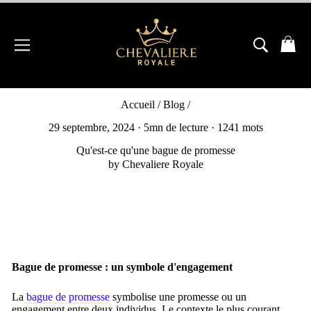
Passer
au
contenu
NAVIGATION
RECH
P
Accueil
/
Blog
/
29 septembre, 2024
· 5mn de lecture · 1241 mots
Qu'est-ce qu'une bague de promesse
by Chevaliere Royale
Bague de promesse : un symbole d'engagement
La
bague de promesse
symbolise une promesse ou un
engagement entre deux individus. Le contexte le plus courant