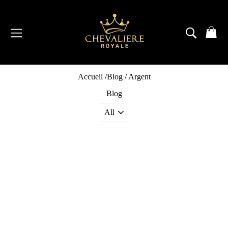
Passer
au
contenu
NAVIGATION
RECH
P
Accueil
/
Blog
/
Argent
Blog