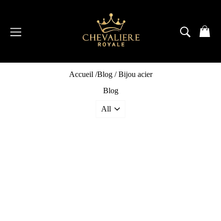
Passer
au
contenu
NAVIGATION
RECH
P
Accueil
/
Blog
/
Bijou acier
Blog