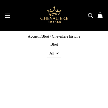
Passer
au
contenu
NAVIGATION
RECH
P
Accueil
/
Blog
/
Chevaliere histoire
Blog