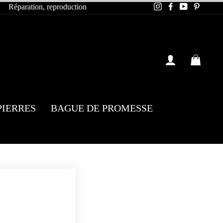
Instagram
Facebook
YouTube
Pintere
Réparation, reproduction
SE CONN
PAN
PIERRES
BAGUE DE PROMESSE