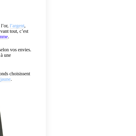
 l’or,
l’argent
,
vant tout, c’est
omme
.
 selon vos envies.
 à une
onds choisissent
 jaune
.