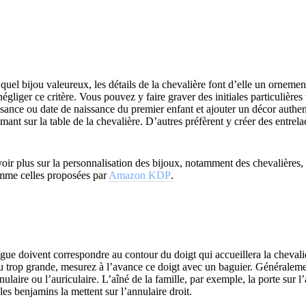
el bijou valeureux, les détails de la chevalière font d’elle un orneme
négliger ce critère. Vous pouvez y faire graver des initiales particulières 
ssance ou date de naissance du premier enfant et ajouter un décor authen
ant sur la table de la chevalière. D’autres préfèrent y créer des entrela
voir plus sur la personnalisation des bijoux, notamment des chevalières
omme celles proposées par
Amazon KDP
.
gue doivent correspondre au contour du doigt qui accueillera la chevaliè
e ou trop grande, mesurez à l’avance ce doigt avec un baguier. Générale
nulaire ou l’auriculaire. L’aîné de la famille, par exemple, la porte sur 
 les benjamins la mettent sur l’annulaire droit.