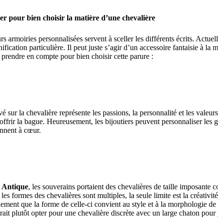
rer pour bien choisir la matière d’une chevalière
s armoiries personnalisées servent à sceller les différents écrits. Actuel
ification particulière. Il peut juste s’agir d’un accessoire fantaisie à la
 à prendre en compte pour bien choisir cette parure :
é sur la chevalière représente les passions, la personnalité et les valeur
offrir la bague. Heureusement, les bijoutiers peuvent personnaliser les 
ennent à cœur.
e Antique
, les souverains portaient des chevalières de taille imposant
es formes des chevalières sont multiples, la seule limite est la créativité
ement que la forme de celle-ci convient au style et à la morphologie de
udrait plutôt opter pour une chevalière discrète avec un large chaton pour 