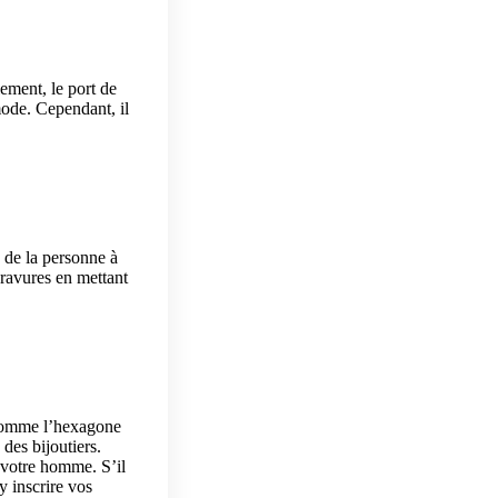
lement, le port de
 mode. Cependant, il
s de la personne à
gravures en mettant
e comme l’hexagone
 des bijoutiers.
 votre homme. S’il
y inscrire vos